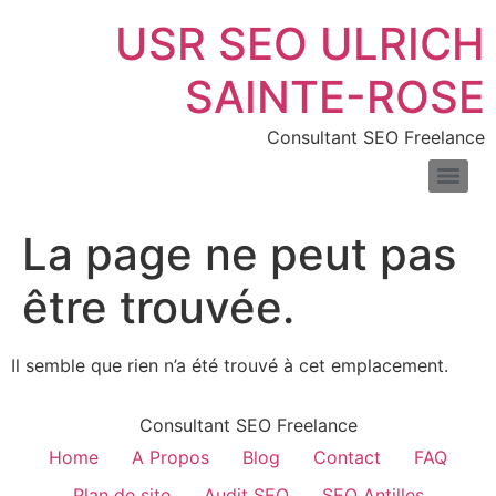
USR SEO ULRICH
SAINTE-ROSE
Consultant SEO Freelance
SEO pour les sites de location de voitures : boostez vos réservations en ligne
Consultant SEO pour e-commerce : boostez trafic & ventes
Comprendre la différence entre liens nofollow et dofollow
Combien de temps faut-il pour voir les résultats du SEO
Les meilleurs outils pour mesurer la vitesse de votre site web
Introduction au fichier XML : définition, exemples et usages
La page ne peut pas
être trouvée.
Il semble que rien n’a été trouvé à cet emplacement.
Consultant SEO Freelance
Home
A Propos
Blog
Contact
FAQ
Plan de site
Audit SEO
SEO Antilles