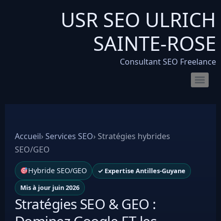
USR SEO ULRICH
SAINTE-ROSE
Consultant SEO Freelance
SEO pour les sites de location de voitures : boostez vos réservations en ligne
Consultant SEO pour e-commerce : boostez trafic & ventes
Comprendre la différence entre liens nofollow et dofollow
Combien de temps faut-il pour voir les résultats du SEO
Les meilleurs outils pour mesurer la vitesse de votre site web
Introduction au fichier XML : définition, exemples et usages
Accueil
›
Services SEO
›
Stratégies hybrides
SEO/GEO
Hybride SEO/GEO
✓ Expertise Antilles-Guyane
Mis à jour juin 2026
Stratégies SEO & GEO :