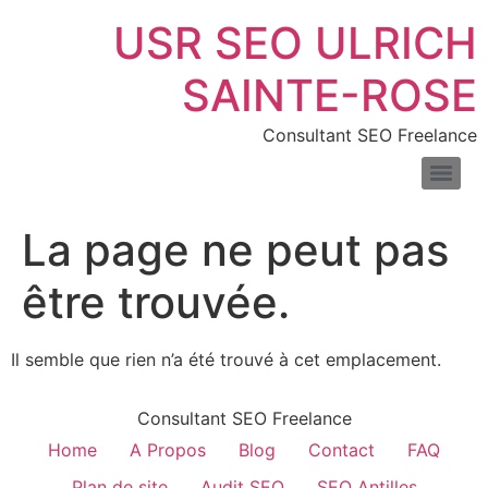
USR SEO ULRICH
SAINTE-ROSE
Consultant SEO Freelance
SEO pour les sites de location de voitures : boostez vos réservations en ligne
Consultant SEO pour e-commerce : boostez trafic & ventes
Comprendre la différence entre liens nofollow et dofollow
Combien de temps faut-il pour voir les résultats du SEO
Les meilleurs outils pour mesurer la vitesse de votre site web
Introduction au fichier XML : définition, exemples et usages
La page ne peut pas
être trouvée.
Il semble que rien n’a été trouvé à cet emplacement.
Consultant SEO Freelance
Home
A Propos
Blog
Contact
FAQ
Plan de site
Audit SEO
SEO Antilles