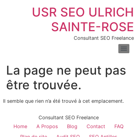
USR SEO ULRICH
SAINTE-ROSE
Consultant SEO Freelance
SEO pour les sites de location de voitures : boostez vos réservations en ligne
Consultant SEO pour e-commerce : boostez trafic & ventes
Comprendre la différence entre liens nofollow et dofollow
Combien de temps faut-il pour voir les résultats du SEO
Les meilleurs outils pour mesurer la vitesse de votre site web
Introduction au fichier XML : définition, exemples et usages
La page ne peut pas
être trouvée.
Il semble que rien n’a été trouvé à cet emplacement.
Consultant SEO Freelance
Home
A Propos
Blog
Contact
FAQ
Plan de site
Audit SEO
SEO Antilles