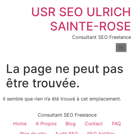
USR SEO ULRICH
SAINTE-ROSE
Consultant SEO Freelance
SEO pour les sites de location de voitures : boostez vos réservations en ligne
Consultant SEO pour e-commerce : boostez trafic & ventes
Comprendre la différence entre liens nofollow et dofollow
Combien de temps faut-il pour voir les résultats du SEO
Les meilleurs outils pour mesurer la vitesse de votre site web
Introduction au fichier XML : définition, exemples et usages
La page ne peut pas
être trouvée.
Il semble que rien n’a été trouvé à cet emplacement.
Consultant SEO Freelance
Home
A Propos
Blog
Contact
FAQ
Plan de site
Audit SEO
SEO Antilles