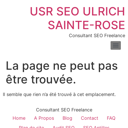
USR SEO ULRICH
SAINTE-ROSE
Consultant SEO Freelance
SEO pour les sites de location de voitures : boostez vos réservations en ligne
Consultant SEO pour e-commerce : boostez trafic & ventes
Comprendre la différence entre liens nofollow et dofollow
Combien de temps faut-il pour voir les résultats du SEO
Les meilleurs outils pour mesurer la vitesse de votre site web
Introduction au fichier XML : définition, exemples et usages
La page ne peut pas
être trouvée.
Il semble que rien n’a été trouvé à cet emplacement.
Consultant SEO Freelance
Home
A Propos
Blog
Contact
FAQ
Plan de site
Audit SEO
SEO Antilles