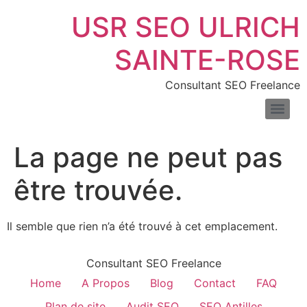
USR SEO ULRICH
SAINTE-ROSE
Consultant SEO Freelance
SEO pour les sites de location de voitures : boostez vos réservations en ligne
Consultant SEO pour e-commerce : boostez trafic & ventes
Comprendre la différence entre liens nofollow et dofollow
Combien de temps faut-il pour voir les résultats du SEO
Les meilleurs outils pour mesurer la vitesse de votre site web
Introduction au fichier XML : définition, exemples et usages
La page ne peut pas
être trouvée.
Il semble que rien n’a été trouvé à cet emplacement.
Consultant SEO Freelance
Home
A Propos
Blog
Contact
FAQ
Plan de site
Audit SEO
SEO Antilles