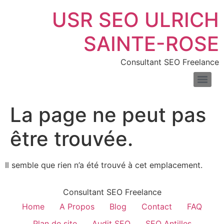
USR SEO ULRICH
SAINTE-ROSE
Consultant SEO Freelance
SEO pour les sites de location de voitures : boostez vos réservations en ligne
Consultant SEO pour e-commerce : boostez trafic & ventes
Comprendre la différence entre liens nofollow et dofollow
Combien de temps faut-il pour voir les résultats du SEO
Les meilleurs outils pour mesurer la vitesse de votre site web
Introduction au fichier XML : définition, exemples et usages
La page ne peut pas
être trouvée.
Il semble que rien n’a été trouvé à cet emplacement.
Consultant SEO Freelance
Home
A Propos
Blog
Contact
FAQ
Plan de site
Audit SEO
SEO Antilles