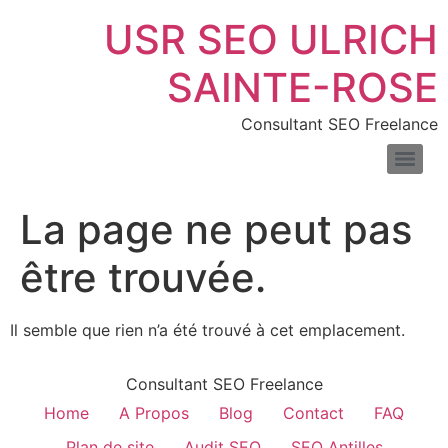
USR SEO ULRICH
SAINTE-ROSE
Consultant SEO Freelance
SEO pour les sites de location de voitures : boostez vos réservations en ligne
Consultant SEO pour e-commerce : boostez trafic & ventes
Comprendre la différence entre liens nofollow et dofollow
Combien de temps faut-il pour voir les résultats du SEO
Les meilleurs outils pour mesurer la vitesse de votre site web
Introduction au fichier XML : définition, exemples et usages
La page ne peut pas
être trouvée.
Il semble que rien n’a été trouvé à cet emplacement.
Consultant SEO Freelance
Home
A Propos
Blog
Contact
FAQ
Plan de site
Audit SEO
SEO Antilles