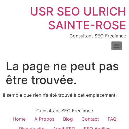
USR SEO ULRICH
SAINTE-ROSE
Consultant SEO Freelance
SEO pour les sites de location de voitures : boostez vos réservations en ligne
Consultant SEO pour e-commerce : boostez trafic & ventes
Comprendre la différence entre liens nofollow et dofollow
Combien de temps faut-il pour voir les résultats du SEO
Les meilleurs outils pour mesurer la vitesse de votre site web
Introduction au fichier XML : définition, exemples et usages
La page ne peut pas
être trouvée.
Il semble que rien n’a été trouvé à cet emplacement.
Consultant SEO Freelance
Home
A Propos
Blog
Contact
FAQ
Plan de site
Audit SEO
SEO Antilles