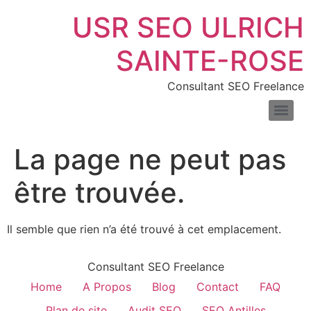
USR SEO ULRICH
SAINTE-ROSE
Consultant SEO Freelance
SEO pour les sites de location de voitures : boostez vos réservations en ligne
Consultant SEO pour e-commerce : boostez trafic & ventes
Comprendre la différence entre liens nofollow et dofollow
Combien de temps faut-il pour voir les résultats du SEO
Les meilleurs outils pour mesurer la vitesse de votre site web
Introduction au fichier XML : définition, exemples et usages
La page ne peut pas
être trouvée.
Il semble que rien n’a été trouvé à cet emplacement.
Consultant SEO Freelance
Home
A Propos
Blog
Contact
FAQ
Plan de site
Audit SEO
SEO Antilles