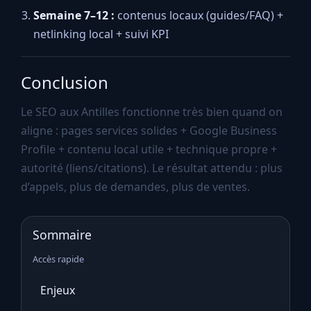
Semaine 7–12 :
contenus locaux (guides/FAQ) +
netlinking local + suivi KPI
Conclusion
Le SEO aux Antilles fonctionne très bien quand on
aligne : pages services solides + Google Business
Profile + contenu local utile + technique propre +
autorité (liens/citations). Le résultat attendu : plus
d’appels, plus de demandes, plus de ventes.
Sommaire
Accès rapide
Enjeux