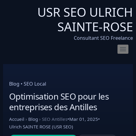
USR SEO ULRICH
SAINTE-ROSE
Consultant SEO Freelance
SEO pour les sites de location de voitures : boostez vos réservations en ligne
Consultant SEO pour e-commerce : boostez trafic & ventes
Comprendre la différence entre liens nofollow et dofollow
Combien de temps faut-il pour voir les résultats du SEO
Les meilleurs outils pour mesurer la vitesse de votre site web
Introduction au fichier XML : définition, exemples et usages
Blog • SEO Local
Optimisation SEO pour les
entreprises des Antilles
Accueil
›
Blog
›
SEO Antilles
•
Mar 01, 2025
•
Ulrich SAINTE ROSE (USR SEO)