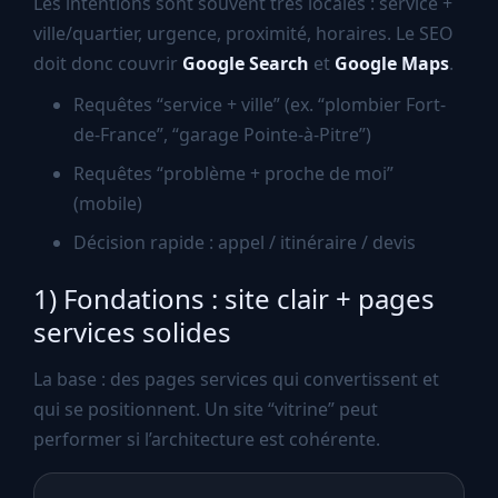
Les intentions sont souvent très locales : service +
ville/quartier, urgence, proximité, horaires. Le SEO
doit donc couvrir
Google Search
et
Google Maps
.
Requêtes “service + ville” (ex. “plombier Fort-
de-France”, “garage Pointe-à-Pitre”)
Requêtes “problème + proche de moi”
(mobile)
Décision rapide : appel / itinéraire / devis
1) Fondations : site clair + pages
services solides
La base : des pages services qui convertissent et
qui se positionnent. Un site “vitrine” peut
performer si l’architecture est cohérente.