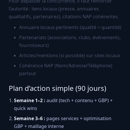
Pour dépasser la concurrence, il faut renforcer
l’autorité : liens locaux (presse, annuaires
qualitatifs, partenaires), citations NAP cohérentes.
Annuaire locaux pertinents (qualité > quantité)
Partenariats (associations, clubs, événements,
fournisseurs)
Articles/mentions (si possible) sur sites locaux
Cohérence NAP (Nom/Adresse/Téléphone)
partout
Plan d’action simple (90 jours)
Semaine 1–2 :
audit (tech + contenu + GBP) +
quick wins
Semaine 3–6 :
pages services + optimisation
GBP + maillage interne