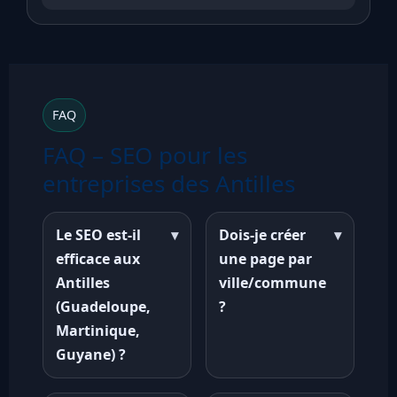
FAQ
FAQ – SEO pour les
entreprises des Antilles
Le SEO est-il
▾
Dois-je créer
▾
efficace aux
une page par
Antilles
ville/commune
(Guadeloupe,
?
Martinique,
Guyane) ?