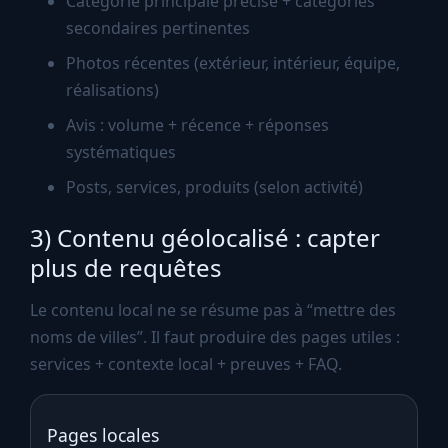
Catégorie principale précise + catégories
secondaires pertinentes
Photos récentes (extérieur, intérieur, équipe,
réalisations)
Avis : volume + récence + réponses
systématiques
Posts, services, produits (selon activité)
3) Contenu géolocalisé : capter
plus de requêtes
Le contenu local ne se résume pas à “mettre des
noms de villes”. Il faut produire des pages utiles :
services + contexte local + preuves + FAQ.
Pages locales