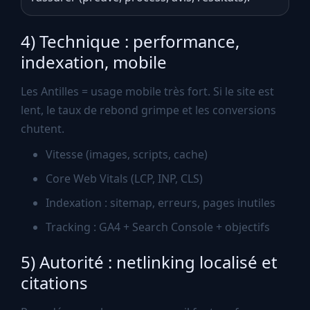
4) Technique : performance,
indexation, mobile
Les Antilles = usage mobile très fort. Si le site est
lent, le taux de rebond grimpe et les conversions
chutent.
Vitesse (images, scripts, cache)
Core Web Vitals (LCP, INP, CLS)
Indexation : sitemap, erreurs, pages inutiles
Tracking : GA4 + Search Console + objectifs
5) Autorité : netlinking localisé et
citations