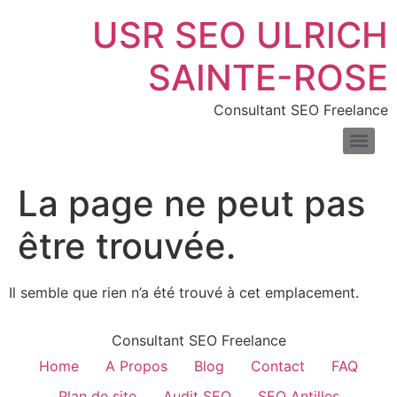
USR SEO ULRICH
SAINTE-ROSE
Consultant SEO Freelance
SEO pour les sites de location de voitures : boostez vos réservations en ligne
Consultant SEO pour e-commerce : boostez trafic & ventes
Comprendre la différence entre liens nofollow et dofollow
Combien de temps faut-il pour voir les résultats du SEO
Les meilleurs outils pour mesurer la vitesse de votre site web
Introduction au fichier XML : définition, exemples et usages
La page ne peut pas
être trouvée.
Il semble que rien n’a été trouvé à cet emplacement.
Consultant SEO Freelance
Home
A Propos
Blog
Contact
FAQ
Plan de site
Audit SEO
SEO Antilles