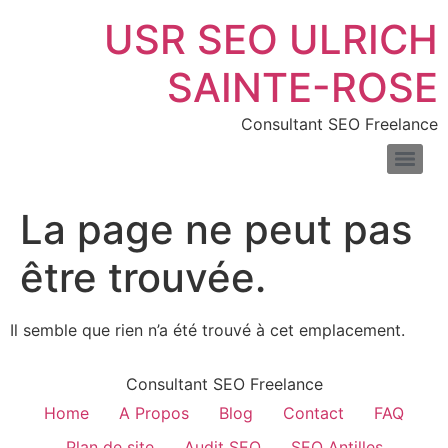
USR SEO ULRICH
SAINTE-ROSE
Consultant SEO Freelance
SEO pour les sites de location de voitures : boostez vos réservations en ligne
Consultant SEO pour e-commerce : boostez trafic & ventes
Comprendre la différence entre liens nofollow et dofollow
Combien de temps faut-il pour voir les résultats du SEO
Les meilleurs outils pour mesurer la vitesse de votre site web
Introduction au fichier XML : définition, exemples et usages
La page ne peut pas
être trouvée.
Il semble que rien n’a été trouvé à cet emplacement.
Consultant SEO Freelance
Home
A Propos
Blog
Contact
FAQ
Plan de site
Audit SEO
SEO Antilles